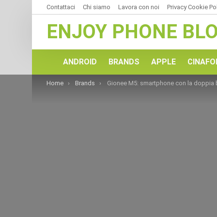
Contattaci
Chi siamo
Lavora con noi
Privacy Cookie Po
ENJOY PHONE BL
ANDROID
BRANDS
APPLE
CINAFO
You are here:
Home
Brands
Gionee M5: smartphone con la doppia batteri