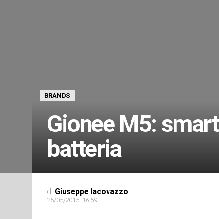
BRANDS
Gionee M5: smart
batteria
di
Giuseppe Iacovazzo
25/05/2015, 16:59