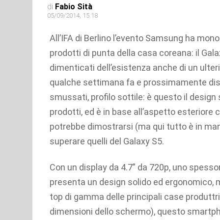
di
Fabio Sità
05/09/2014, 15:18
All’IFA di Berlino l’evento Samsung ha mono
prodotti di punta della casa coreana: il Gal
dimenticati dell’esistenza anche di un ulte
qualche settimana fa e prossimamente dispon
smussati, profilo sottile: è questo il desig
prodotti, ed è in base all’aspetto esteriore
potrebbe dimostrarsi (ma qui tutto è in m
superare quelli del Galaxy S5.
Con un display da 4.7” da 720p, uno spessore
presenta un design solido ed ergonomico, m
top di gamma delle principali case produttr
dimensioni dello schermo), questo smartphon