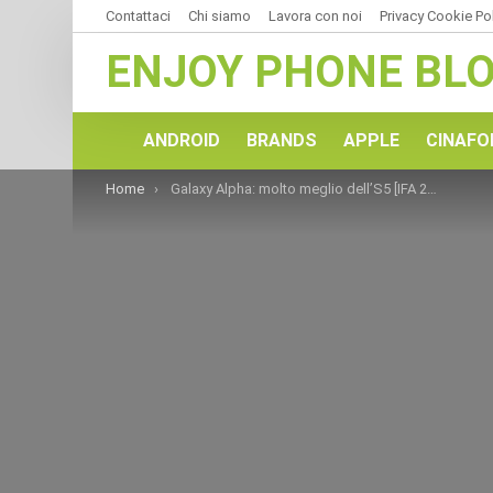
Contattaci
Chi siamo
Lavora con noi
Privacy Cookie Po
ENJOY PHONE BL
ANDROID
BRANDS
APPLE
CINAFO
You are here:
Home
Galaxy Alpha: molto meglio dell’S5 [IFA 2014]