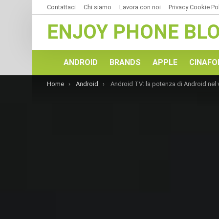
Contattaci
Chi siamo
Lavora con noi
Privacy Cookie Po
ENJOY PHONE BL
ANDROID
BRANDS
APPLE
CINAFO
You are here:
Home
Android
Android TV: la potenza di Android nel vostro salotto di c