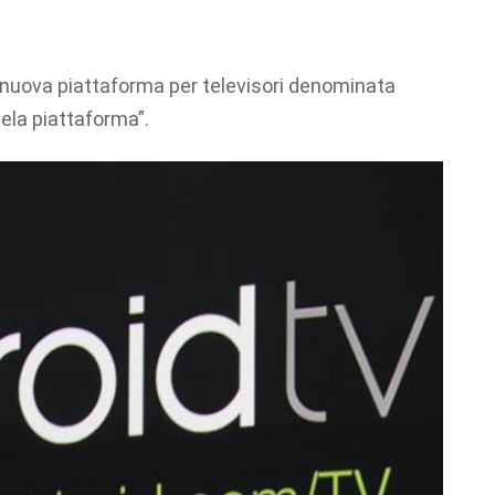
 nuova piattaforma per televisori denominata
ela piattaforma”.