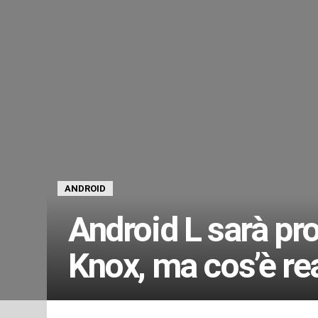
ANDROID
Android L sarà pr
Knox, ma cos’è r