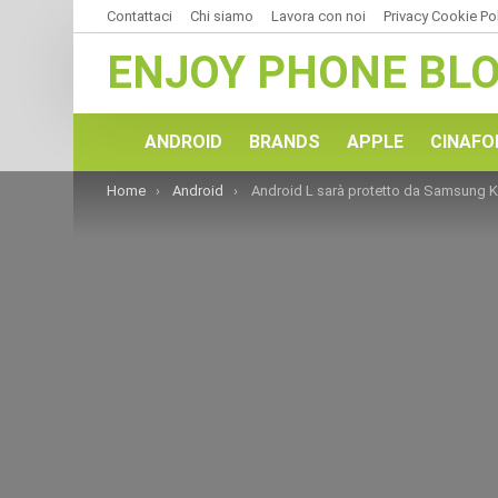
Contattaci
Chi siamo
Lavora con noi
Privacy Cookie Po
ENJOY PHONE BL
ANDROID
BRANDS
APPLE
CINAFO
You are here:
Home
Android
Android L sarà protetto da Samsung Knox, ma cos’è realmente Kno