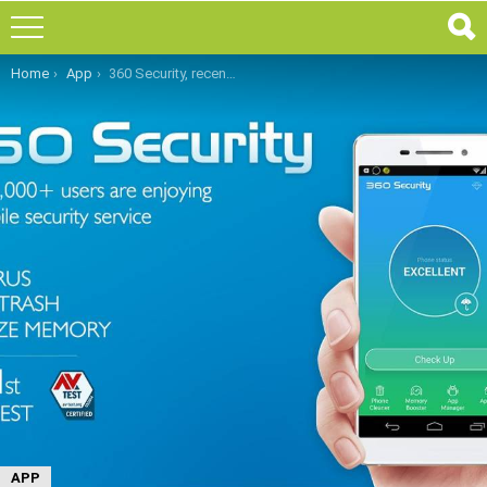
You are here:
Home
App
360 Security, recensione completa dell’antivirus Android
APP