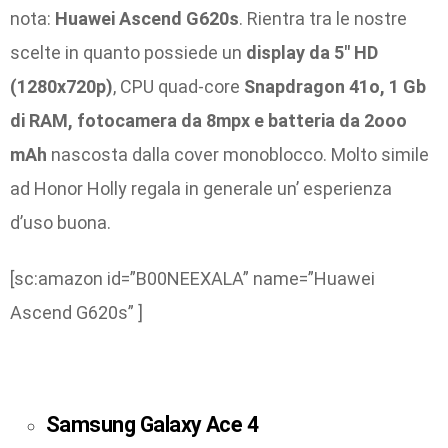
nota:
Huawei Ascend G620s
. Rie
ntra tra le nostre
scelte in quanto possiede un
display da 5″ HD
(1280x720p)
, CPU quad-core
Snapdragon 41o, 1 Gb
di RAM, fotocamera da 8mpx e batteria da 2ooo
mAh
nascosta dalla cover monoblocco. Molto simile
ad Honor Holly regala in generale un’ esperienza
d’uso buona.
[sc:amazon id=”B00NEEXALA” name=”Huawei
Ascend G620s” ]
Samsung Galaxy Ace 4