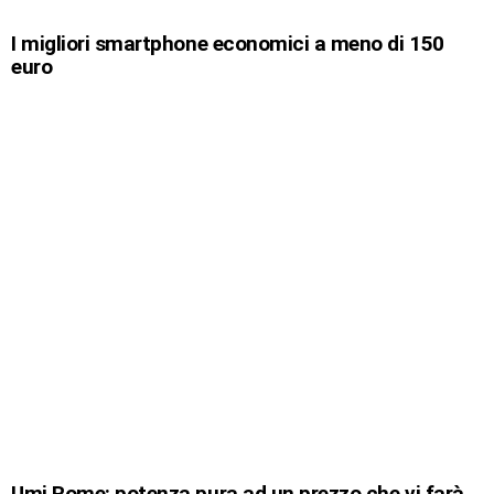
I migliori smartphone economici a meno di 150
euro
Umi Rome: potenza pura ad un prezzo che vi farà