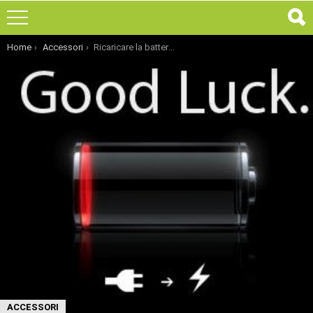
You are here:
Home
Accessori
Ricaricare la batteria in due minuti? Presto sarà possibile
ACCESSORI