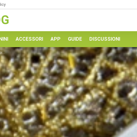
licy
OG
NINI
ACCESSORI
APP
GUIDE
DISCUSSIONI
4X