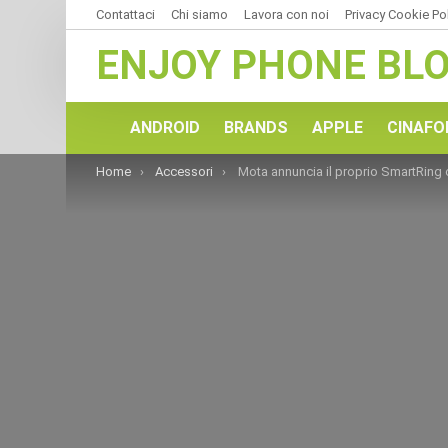
Contattaci
Chi siamo
Lavora con noi
Privacy Cookie Po
ENJOY PHONE BL
ANDROID
BRANDS
APPLE
CINAFO
You are here:
Home
Accessori
Mota annuncia il proprio SmartRing che verrà mostrato a