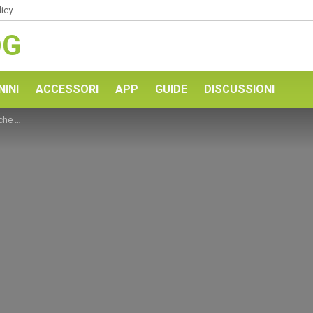
licy
OG
NINI
ACCESSORI
APP
GUIDE
DISCUSSIONI
ll’IFA