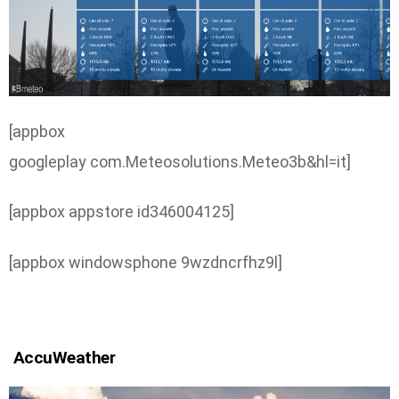
[appbox
googleplay com.Meteosolutions.Meteo3b&hl=it]
[appbox appstore id346004125]
[appbox windowsphone 9wzdncrfhz9l]
AccuWeather