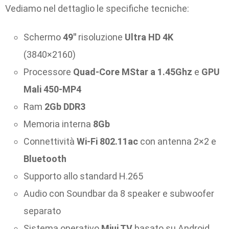
Vediamo nel dettaglio le specifiche tecniche:
Schermo
49″
risoluzione
Ultra HD 4K
(3840×2160)
Processore
Quad-Core MStar a 1.45Ghz
e
GPU
Mali 450-MP4
Ram
2Gb DDR3
Memoria interna
8Gb
Connettività
Wi-Fi 802.11ac
con antenna 2×2 e
Bluetooth
Supporto allo standard H.265
Audio con Soundbar da 8 speaker e subwoofer
separato
Sistema operativo
Miui TV
basato su Android