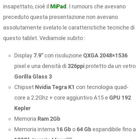
insapettato, cioè il
MiPad
. I rumours che avevano
preceduto questa presentazione non avevano
assolutamente svelato le caratteristiche tecniche di
questo tablet. Vediamole subito :
Display
7.9″
con risoluzione
QXGA 2048×1536
pixel e una densità di
326ppi
protetto da un vetro
Gorilla Glass 3
Chipset
Nvidia Tegra K1
con tecnologia quad-
core a 2.2Ghz + core aggiuntivo A15 e
GPU 192
Kepler
Memoria
Ram 2Gb
Memoria interna
16 Gb
o
64 Gb
espandibile fino a