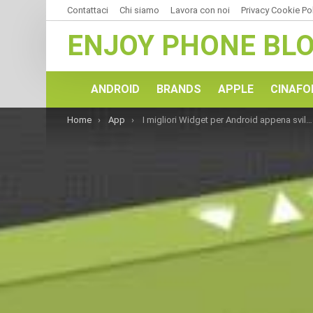
Contattaci
Chi siamo
Lavora con noi
Privacy Cookie Po
ENJOY PHONE BL
ANDROID
BRANDS
APPLE
CINAFO
You are here:
Home
App
I migliori Widget per Android appena sviluppati