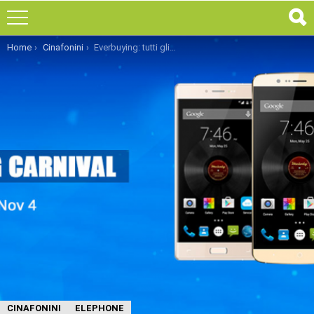
You are here:
Home
Cinafonini
Everbuying: tutti gli smartphone Elephone in offerta
CINAFONINI
ELEPHONE