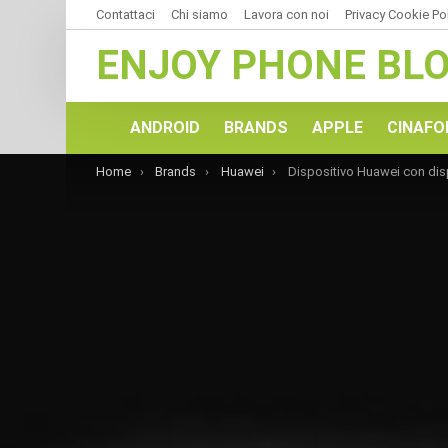
Contattaci
Chi siamo
Lavora con noi
Privacy Cookie Po
ENJOY PHONE BL
ANDROID
BRANDS
APPLE
CINAFO
You are here:
Home
Brands
Huawei
Dispositivo Huawei con display da 6″ e processore octa-core pres