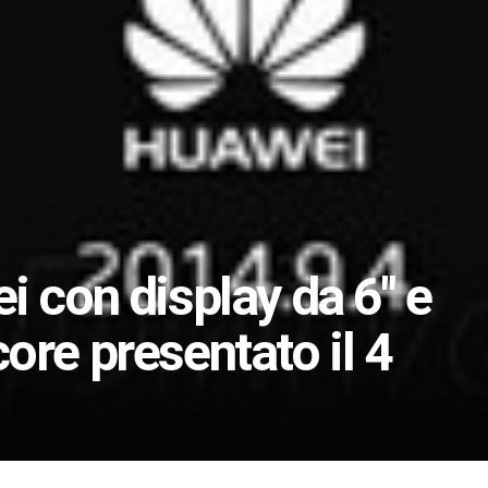
i con display da 6″ e
ore presentato il 4