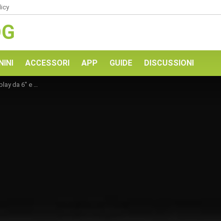
licy
OG
NINI
ACCESSORI
APP
GUIDE
DISCUSSIONI
entato il 4 settembre, rumor