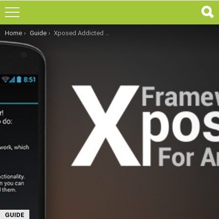
You are here:
Home
Guide
Xposed Addicted Weekly: Xposed GEL Settings
GUIDE