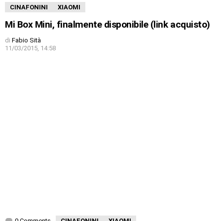
CINAFONINI
XIAOMI
Mi Box Mini, finalmente disponibile (link acquisto)
di
Fabio Sità
11/03/2015, 14:58
0 Comments
CINAFONINI
XIAOMI