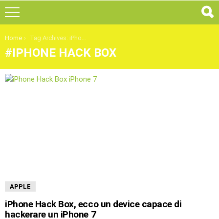
You are here:
Home
Tag Archives: iPhone Hack Box
IPHONE HACK BOX
ULTIMI
ARTICOLI
APPLE
iPhone Hack Box, ecco un device capace di
hackerare un iPhone 7