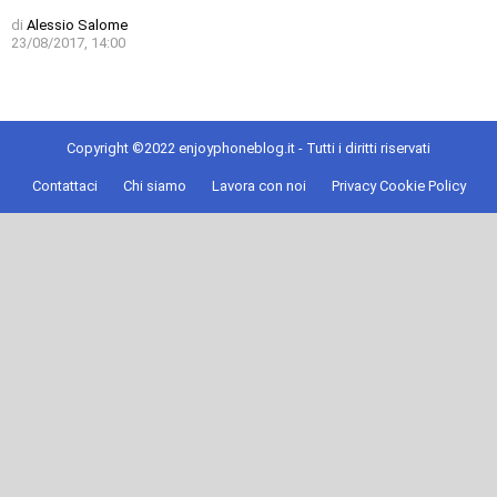
di
Alessio Salome
23/08/2017, 14:00
Copyright ©2022 enjoyphoneblog.it - Tutti i diritti riservati
Contattaci
Chi siamo
Lavora con noi
Privacy Cookie Policy