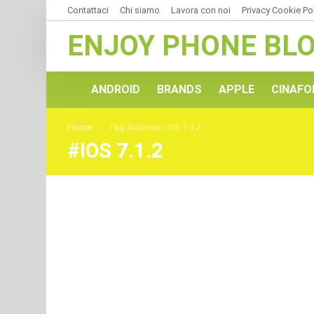
Contattaci
Chi siamo
Lavora con noi
Privacy Cookie Po
ENJOY PHONE BL
ANDROID
BRANDS
APPLE
CINAFO
You are here:
Home
Tag Archives: iOS 7.1.2
IOS 7.1.2
ULTIMI
ARTICOLI