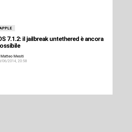
APPLE
OS 7.1.2: il jailbreak untethered è ancora
ossibile
Matteo Mesiti
0/06/2014, 20:58