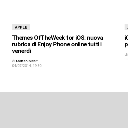
APPLE
Themes OfTheWeek for iOS: nuova
i
rubrica di Enjoy Phone online tutti i
p
venerdì
di
3
di
Matteo Mesiti
04/07/2014, 19:30