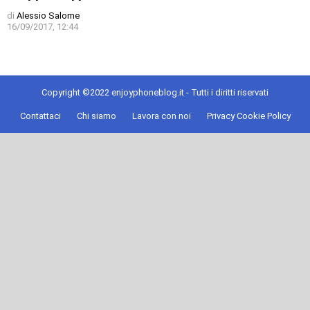
di
Alessio Salome
16/09/2017, 12:44
Copyright ©2022 enjoyphoneblog.it - Tutti i diritti riservati
Contattaci
Chi siamo
Lavora con noi
Privacy Cookie Policy