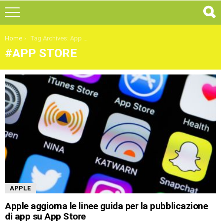
You are here:
Home
Tag Archives: App Store
APP STORE
ULTIMI
ARTICOLI
APPLE
Apple aggiorna le linee guida per la pubblicazione
di app su App Store