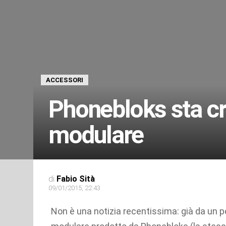
ACCESSORI
Phonebloks sta c
modulare
di
Fabio Sità
09/01/2015, 22:43
Non è una notizia recentissima: già da un p