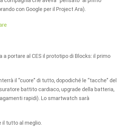
sa compagnia che aveva “pensato” al primo
ando con Google per il Project Ara).
are
a a portare al CES il prototipo di Blocks: il primo
nterrà il “cuore” di tutto, dopodiché le “tacche” del
suratore battito cardiaco, upgrade della batteria,
 pagamenti rapidi). Lo smartwatch sarà
 il tutto al meglio.