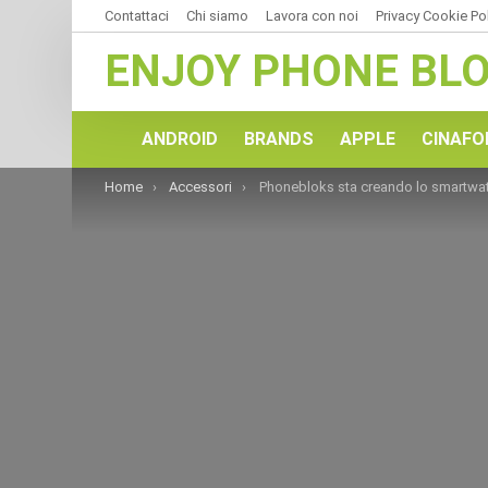
Contattaci
Chi siamo
Lavora con noi
Privacy Cookie Po
ENJOY PHONE BL
ANDROID
BRANDS
APPLE
CINAFO
You are here:
Home
Accessori
Phonebloks sta creando lo smartwatch modu