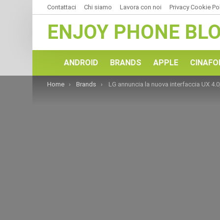
Contattaci
Chi siamo
Lavora con noi
Privacy Cookie Po
ENJOY PHONE BL
ANDROID
BRANDS
APPLE
CINAFO
You are here:
Home
Brands
LG annuncia la nuova interfaccia UX 4.0, scopriamo le novi