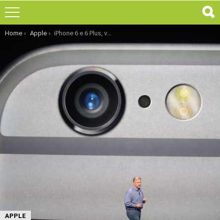
You are here:
Home
Apple
iPhone 6 e 6 Plus, vediamo le funzionalità della fotocamera nel dettaglio
APPLE