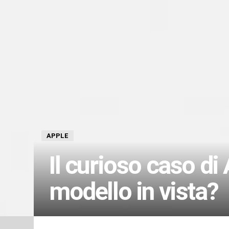
APPLE
Il curioso caso d
modello in vista?