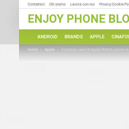
Contattaci
Chi siamo
Lavora con noi
Privacy Cookie Po
ENJOY PHONE BL
ANDROID
BRANDS
APPLE
CINAFO
You are here:
Home
Apple
Il curioso caso di Apple Watch, nuovo modello in vista?