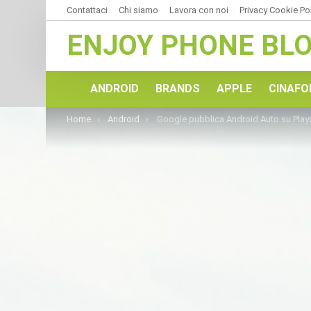
Contattaci
Chi siamo
Lavora con noi
Privacy Cookie Po
ENJOY PHONE BL
ANDROID
BRANDS
APPLE
CINAFO
You are here:
Home
Android
Google pubblica Android Auto su Playsto