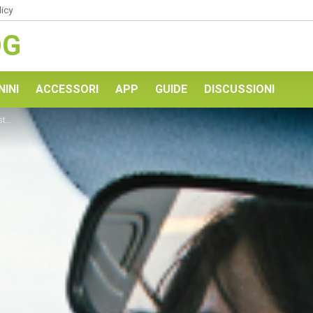
licy
OG
NINI
ACCESSORI
APP
GUIDE
DISCUSSIONI
re