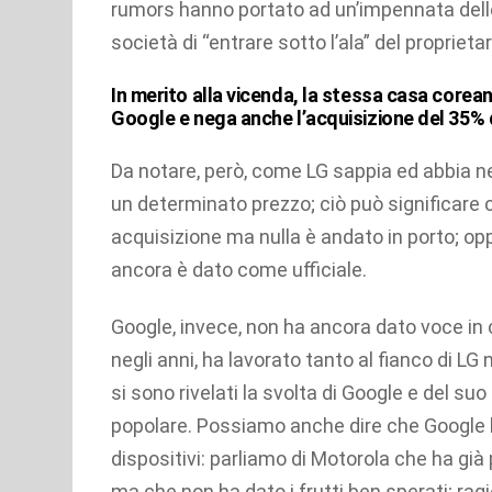
rumors hanno portato ad un’impennata delle a
società di “entrare sotto l’ala” del proprietar
In merito alla vicenda, la stessa casa corea
Google e nega anche
l’acquisizione del 35% d
Da notare, però, come LG sappia ed abbia n
un determinato prezzo; ciò può significare 
acquisizione ma nulla è andato in porto; opp
ancora è dato come ufficiale.
Google, invece, non ha ancora dato voce i
negli anni, ha lavorato tanto al fianco di LG
si sono rivelati la svolta di Google e del 
popolare. Possiamo anche dire che Google h
dispositivi: parliamo di Motorola che ha gi
ma che non ha dato i frutti ben sperati; rag