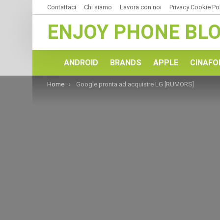
Contattaci
Chi siamo
Lavora con noi
Privacy Cookie Po
ENJOY PHONE BL
ANDROID
BRANDS
APPLE
CINAFO
You are here:
Home
Google pronta ad acquisire LG [RUMORS]