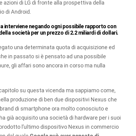
zioni di LG di fronte alla prospettiva della
io di Android.
na interviene negando ogni possibile rapporto con
ella società per un prezzo di 2.2 miliardi di dollari
.
egato una determinata quota di acquisizione ed
che in passato si è pensato ad una possibile
ure, gli affari sono ancora in corso ma nulla
n capitolo su questa vicenda ma sappiamo come,
 nella produzione di ben due dispositivi Nexus che
suo brand di smartphone ora molto conosciuto e
a già acquisito una società di hardware per i suoi
à prodotto l’ultimo dispositivo Nexus in commercio
ion dal quale
Google può aver pensato di