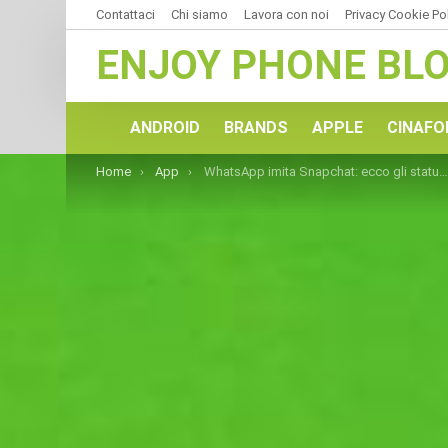
Contattaci
Chi siamo
Lavora con noi
Privacy Cookie Po
ENJOY PHONE BL
ANDROID
BRANDS
APPLE
CINAFO
You are here:
Home
App
WhatsApp imita Snapchat: ecco gli status multimediali