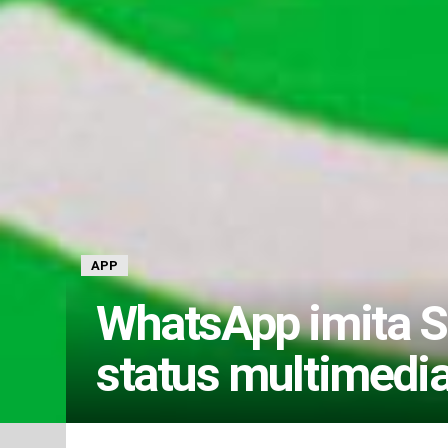
APP
WhatsApp imita S
status multimedia