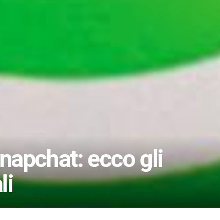
napchat: ecco gli
li