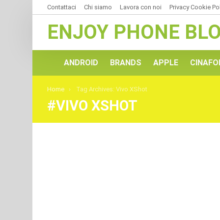
Contattaci
Chi siamo
Lavora con noi
Privacy Cookie Po
ENJOY PHONE BL
ANDROID
BRANDS
APPLE
CINAFO
You are here:
Home
Tag Archives: Vivo XShot
VIVO XSHOT
ULTIMI
ARTICOLI