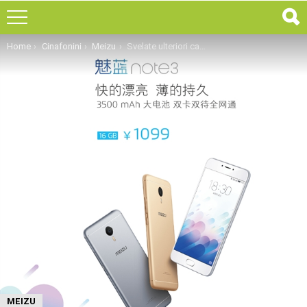
You are here:
Home
Cinafonini
Meizu
Svelate ulteriori caratteristiche del nuovo Meizu M3 Note
MEIZU