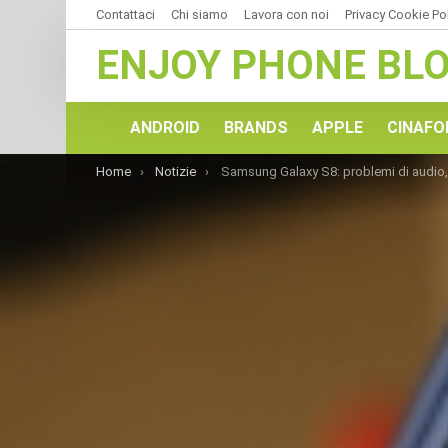
Contattaci
Chi siamo
Lavora con noi
Privacy Cookie Po
ENJOY PHONE BL
ANDROID
BRANDS
APPLE
CINAFO
You are here:
Home
Notizie
Samsung Galaxy S8: problemi di audio, come risolverli