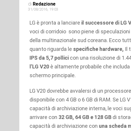
di
Redazione
31/08/2016, 19:03
LG è pronta a lanciare
il successore di LG 
voci di corridoio sono piene di speculazion
della multinazionale sud coreana. Ecco tut
quanto riguarda le
specifiche hardware,
Il
IPS da 5,7 pollici
con una risoluzione di 1.44
l’LG V20
è altamente probabile che includa 
schermo principale.
LG V20 dovrebbe avvalersi di un processor
disponibile con 4 GB o 6 GB di RAM. Se LG V
capacità di archiviazione interna, le voci 
arrivare con
32 GB, 64 GB e 128 GB
di stora
capacità di archiviazione con
una scheda 