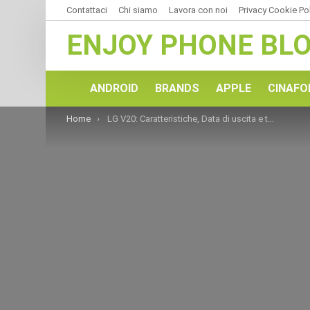
Contattaci
Chi siamo
Lavora con noi
Privacy Cookie Po
ENJOY PHONE BL
ANDROID
BRANDS
APPLE
CINAFO
You are here:
Home
LG V20: Caratteristiche, Data di uscita e tutto quello che sappiamo