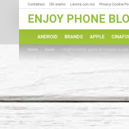
Contattaci
Chi siamo
Lavora con noi
Privacy Cookie Po
ENJOY PHONE BL
ANDROID
BRANDS
APPLE
CINAFO
You are here:
Home
Guide
I migliori tablet: guida all’acquisto e caratteristiche da considerare