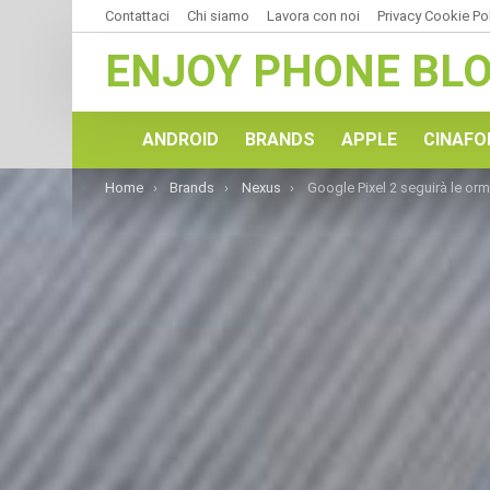
Contattaci
Chi siamo
Lavora con noi
Privacy Cookie Po
ENJOY PHONE BL
ANDROID
BRANDS
APPLE
CINAFO
You are here:
Home
Brands
Nexus
Google Pixel 2 seguirà le orme di Apple. Ecco la scelta che farà storc