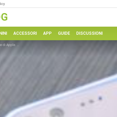
licy
OG
NINI
ACCESSORI
APP
GUIDE
DISCUSSIONI
ere il naso a diversi utenti