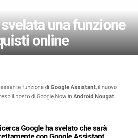
 svelata una funzione
quisti online
ressante funzione di
Google Assistant
, il nuovo
preso il posto di Google Now in
Android Nougat
icerca Google ha svelato che sarà
irettamente con Google Assistant