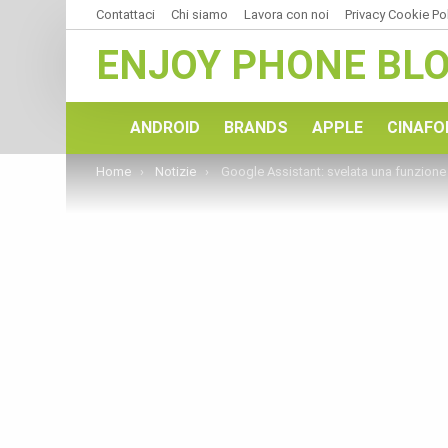
Contattaci
Chi siamo
Lavora con noi
Privacy Cookie Po
ENJOY PHONE BL
ANDROID
BRANDS
APPLE
CINAFO
You are here:
Home
Notizie
Google Assistant: svelata una funzione segreta per gli acquisti onl