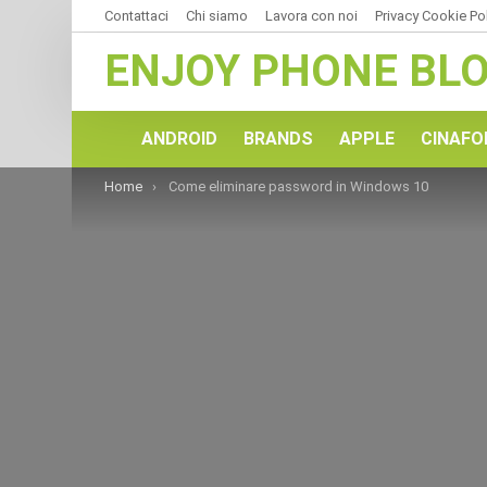
Contattaci
Chi siamo
Lavora con noi
Privacy Cookie Po
ENJOY PHONE BL
ANDROID
BRANDS
APPLE
CINAFO
You are here:
Home
Come eliminare password in Windows 10