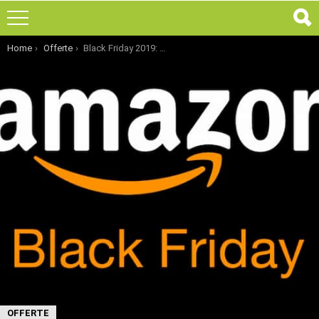
You are here:
Home
Offerte
Black Friday 2019: Buoni sconto su Amazon
OFFERTE