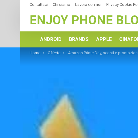
Contattaci
Chi siamo
Lavora con noi
Privacy Cookie Po
ENJOY PHONE BL
ANDROID
BRANDS
APPLE
CINAFO
You are here:
Home
Offerte
Amazon Prime Day, sconti e promozion