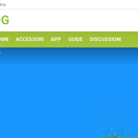
licy
OG
NINI
ACCESSORI
APP
GUIDE
DISCUSSIONI
i